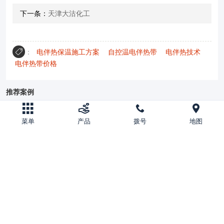
下一条：
天津大沽化工
：
电伴热保温施工方案
自控温电伴热带
电伴热技术
电伴热带价格
推荐案例
菜单
产品
拨号
地图
山东万通集团东营海欣仓储有限公司
天津大沽化工