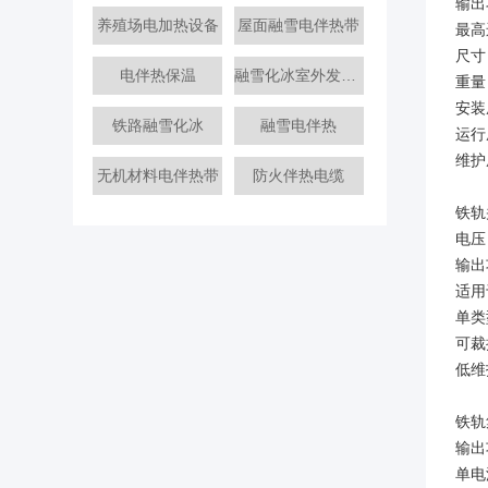
输出
养殖场电加热设备
屋面融雪电伴热带
最高
尺寸
电伴热保温
融雪化冰室外发热电缆
重量
安装
铁路融雪化冰
融雪电伴热
运行
维护
无机材料电伴热带
防火伴热电缆
铁轨
电压：
输出
适用
单类
可裁
低维
铁轨
输出功
单电