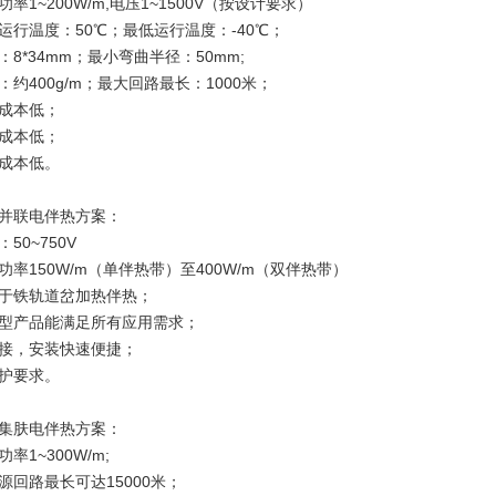
功率1~200W/m,电压1~1500V（按设计要求）
运行温度：50℃；最低运行温度：-40℃；
：8*34mm；最小弯曲半径：50mm;
：约400g/m；最大回路最长：1000米；
成本低；
成本低；
成本低。
并联电伴热方案：
50~750V
功率150W/m（单伴热带）至400W/m（双伴热带）
于铁轨道岔加热伴热；
型产品能满足所有应用需求；
接，安装快速便捷；
护要求。
集肤电伴热方案：
率1~300W/m;
源回路最长可达15000米；