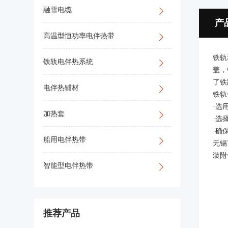
融雪电缆
产
高温型恒功率电伴热带
铁轨
铁轨电伴热系统
盖，
了铁
电伴热辅材
铁轨
·选
加热套
·选
·确
船用电伴热带
无锡
装附
智能型电伴热带
推荐产品