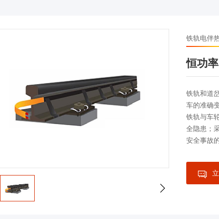
铁轨电伴
恒功率
铁轨和道
车的准确
铁轨与车
全隐患；
安全事故
立