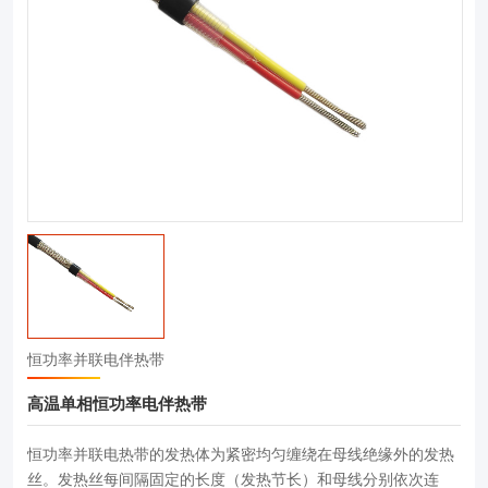
恒功率并联电伴热带
高温单相恒功率电伴热带
恒功率并联电热带的发热体为紧密均匀缠绕在母线绝缘外的发热
丝。发热丝每间隔固定的长度（发热节长）和母线分别依次连