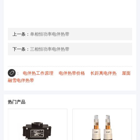
上一条：
单相恒功率电伴热带
下一条：
三相恒功率电伴热带
：
电伴热工作原理
电伴热带价格
长距离电伴热
屋面
融雪电伴热带
热门产品