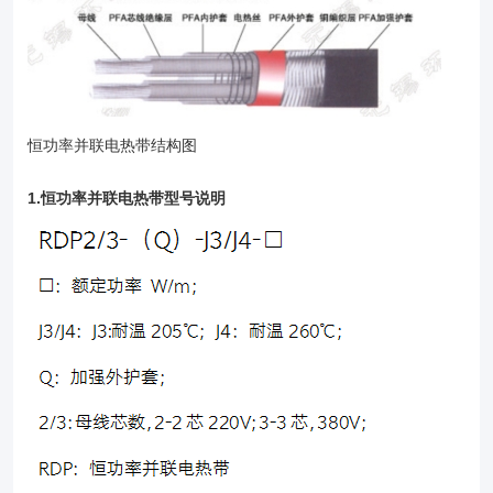
恒功率并联电热带结构图
1.恒功率并联电热带型号说明