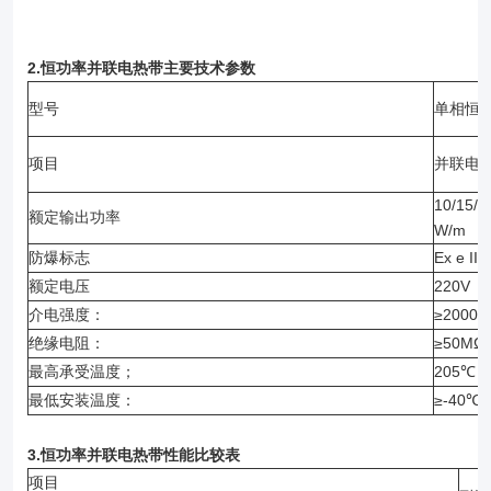
2.恒功率并联电热带主要技术参数
型号
单相恒
项目
并联电
10/15/2
额定输出功率
W/m
防爆标志
Ex e II
额定电压
220V
介电强度：
≥2000
绝缘电阻：
≥50MΩ
最高承受温度；
205℃
最低安装温度：
≥-40℃
3.恒功率并联电热带性能比较表
项目