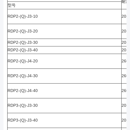
耐温
型号
RDP2-(Q)-J3-10
205
RDP2-(Q)-J3-20
205
RDP2-(Q)-J3-30
205
RDP2-(Q)-J3-40
205
RDP2-(Q)-J4-20
260
RDP2-(Q)-J4-30
260
RDP2-(Q)-J4-40
260
RDP3-(Q)-J3-30
205
RDP3-(Q)-J3-40
205