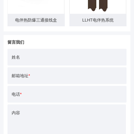
电伴热防爆三通接线盒
LLHT电伴热系统
留言我们
姓名
邮箱地址
*
电话
*
内容