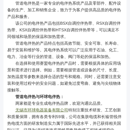
管道电伴热是一家专业的电伴热系统产品及零部件、配件设
备的生产、加工和销售企业，致力于为客户提供高品质的电伴热
产品和服务。
该公司的电伴热产品包括BSX自调控伴热带、RSX自调控伴
热带、KSX自调控伴热带和HTSX自调控伴热带等，可以满足不
同领域和场景的保温和加热需求。
管道电伴热的产品特点包括高效节能、安全可靠、长寿命、
易于安装和维护等。其电伴热系统可以广泛应用于石油、化工、
电力、冶金等行业的管道、设备、阀门等处的保温和加热。
在选择和使用赛盟电伴热的产品时，需要根据具体的应用场
景和需求进行选择。例如，需要根据管道或设备的尺寸、长度、
加热温度等参数来选择合适的型号和规格。同时，还需要注意安
装和使用过程中的安全问题，如避免过度弯曲、避免与尖锐物体
接触等。
管道电伴热与环球电伴热：
两家都是专业生成电伴热品牌，欢迎沟通比品质。
无锡市环球电器装备有限公司
特别注重技术研发、工艺创新
和质量保障，拥有各类专利59项，公司在集肤电缆和长输管线伴
热电缆方面的研发制造实力属于国际先进水平，并已获得相关国