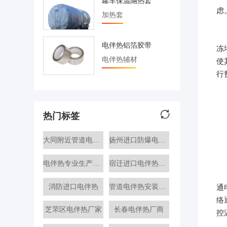
罐车保温隔热套
虑
加热套
环
太
电伴热铝箔胶带
冻
电伴热辅材
使
行
热门标签
大同附近管道电伴热带
扬州进口防爆电伴热厂商
电伴热专业生产厂家
宿迁进口电伴热生产厂家
太
消防进口电伴热
管道电伴热安装生产厂家
通
络
芝罘区电伴热厂家
长春电伴热厂商
控
在