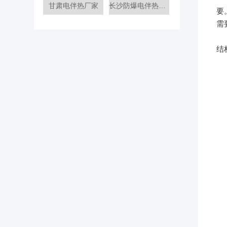
甘肃电伴热厂家
长沙防爆电伴热厂家
要
需
综
结