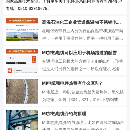
国家高新技术企业。了解更多关于电伴热系统内容请咨询VIP客户
专线：0510-83919675。
高温石油化工企业管道保温MI不锈钢电缆加热系统
在电伴热带行业内分为伴热保温带和加热带两
种，一种用于保温伴热，而另一种则用于高温
加热与温度维持。在电伴热带系统中，常见的
MI加热电缆可以应用于机场跑道的融雪化冰
为管道伴热保温，我们称之为电伴热带，而温
度注意事项较高的产品，我们称之为电加热
交通运输工具极大的方便了人们的出行，飞机
带。最近兰州石化公司有一个碳五烃类的管道
也是人们出行的选择之一，所以保证机场跑道
需要开展保温解决，其管...
的通畅是非常重要的，然而在冬天气候寒冷，
MI电缆和电伴热带有什么区别?
雨雪天气比较多，容易形成积雪和冰冻，如果
不能及时的融雪化冰将会影响到出行。电伴热
MI电缆是一种以合金发热丝为发热体、氧化镁
带融雪化冰系统就伴随着用户的需求应运而
为绝缘、金属（304，321，316L不锈钢或者
生，然而考虑到机场跑道...
825合金、铜）作为外护套的矿物绝缘加热电
MI加热电缆介绍与原理
缆。因为材料的物理特性，MI电缆最高耐温可
达600℃，其输出功率和曝露温度高于自限温
MI加热电缆介绍与原理，比如在管线防冻场合
电伴热带和恒功率串并联电热带。MI电缆也属
使用，如果需要使用电伴热带的单位，一般来