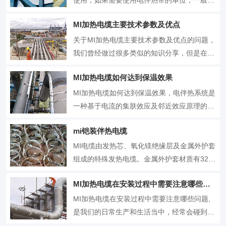
于...
说自控温电伴热带和恒功率串并联电热带都会
MI加热电缆主要技术参数及优点
有应用，但串联恒功率一般用于没有支路或者
支路较少的长管道，并联恒功率和自控温更适
关于MI加热电缆主要技术参数及优点的问题，
合支路较多管道伴热。串联型恒功率电伴热带
我们曾经做过很多类似的知识分享，但是在实
由电阻丝串联连接而...
际的应用过程中，由于各种施工环境，气候等
MI加热电缆如何达到保温效果
诸多因素的影响，电伴热带的材料和性能的选
择上有一定的差异。具体的作业施工要求也是
MI加热电缆如何达到保温效果，电伴热系统是
不同的，每家的承标单位应该根据具体情况制
一种基于电流的集肤效应及邻近效应原理的电
定完善的方案和流程...
伴热系统，电伴热带及技术可以适应于不同的
mi铠装伴热电缆
应用场景，不同的敷设方式，甚至更严苛的工
作条件下进行施工，今天给大家分享关于MI加
MI电缆由发热芯、氧化镁绝缘层及金属外护套
热电缆如何达到保温效果的知识和问题。我们
组成的特殊发热电缆。金属外护套材质有321
都知道，当冬季工...
不锈钢、316L不锈钢、825合金。因料特性，
MI加热电缆在安装过程中需要注意哪些问题
MI电缆具有耐高温、防水、防爆、不老化、机
械强度高，安全可靠等特点。MI电缆发热均
MI加热电缆在安装过程中需要注意哪些问题,
匀，单位长度上的发热量随工作电压及芯线截
是我们的日常生产和生活当中，经常会碰到需
面及电缆...
要进行加热和保温，那么就需要用到电伴热带