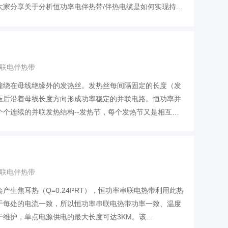
家分享关于分析恒功率电伴热带/伴热电缆是如何实现持...
联电伴热带
缠绕在母线绝缘外的发热丝。发热丝每间隔固定的长度（发
压后沿着母线长度方向形成功率稳定的并联电路。恒功率并
个连续的并联发热结构--发热节，每个发热节又是相互
联电伴热带
生焦耳热（Q=0.24I²RT），恒功率串联电热带利用此热
于每处的电流一致，所以恒功率串联电热带功率一致、温度
维护，单点电源供电的最大长度可达3KM。该...